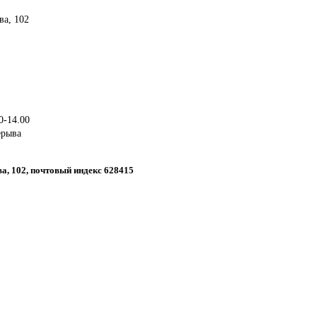
ва, 102
0-14.00
ерыва
ова, 102, почтовый индекс 628415